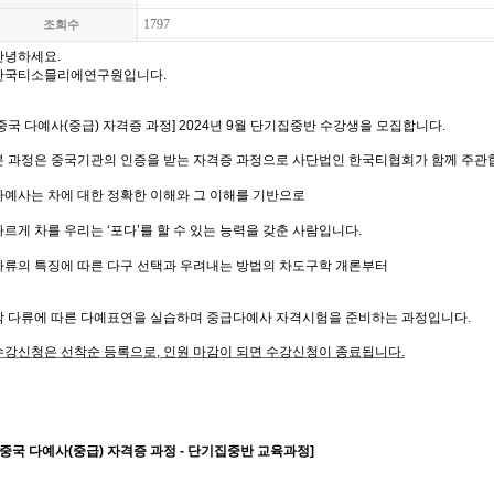
1797
조회수
안녕하세요
.
한국티소믈리에연구원입니다
.
중국
다예사
(
중급
)
자격증
과정
] 2024
년
9
월
단기집중반
수강생을
모집합니다
.
본
과정은
중국기관의
인증을
받는
자격증
과정으로
사단법인
한국티협회가
함께
주관
다예사는
차에
대한
정확한
이해와
그
이해를
기반으로
바르게
차를
우리는
‘
포다
’
를
할
수
있는
능력을
갖춘
사람입니다
.
다류의
특징에
따른
다구
선택과
우려내는
방법의
차도구학
개론부터
각
다류에
따른
다예표연을
실습하며
중급다예사
자격시험을
준비하는
과정입니다
.
수강신청은
선착순
등록으로
,
인원
마감이
되면
수강신청이
종료됩니다
.
중국
다예사
(
중급
)
자격증
과정
-
단기집중반
교육과정
]