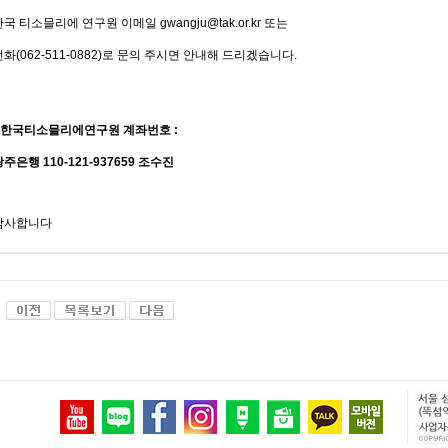
한국
티소믈리에
연구원
이메일
gwangju@tak.or.kr
또는
전화
(062-511-0882)
로
문의
주시면
안내해
드리겠습니다
.
한국티소믈리에연구원
계좌번호
:
광주은행
110-121-937659
조수진
감사합니다