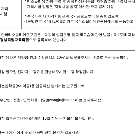
*
티소믈리에
과정
수료
후
중국
다예사
(
중급
)
자격증
과정
수료시
응
-
자격시험
일정은
'
자격시험
공지
'
게시판
추후
공지
예정
자격
시험
*
중국
다예사
자격시험은
중국기관으로부터
인증
받았으며
,
사단법인
한국티
(TEA)
협회와
한국티소믈리에연구원에서도
공동하고
한국티소믈리에연구원은「학원의
설립운영
및
과외교습에
관한
법률」제
6
조에
따라
평생직업교육학원
으로
등록되어
있습니다
.
사
전
예약은
계약금
(
전체
수강금액의
10%)
을
납부해주시는
순으로
우선
등록되며
,
개강
일주일
전까지
수강료를
완납해주시면
수강
확정됩니다
.
사전입학금
(=
계약금
)
을
입금하신
분께서는
연구원으로
수강반
/
성함
/
연락처를
메일
(gwangju@tak.or.kr)
로
보내주세요.
사전
입학금
(
계약금
)
은
개강
10
일
전에는
환불이
불가합니다
.
교육과정의
상세
수업
내용에
관한
문의가
있으시면