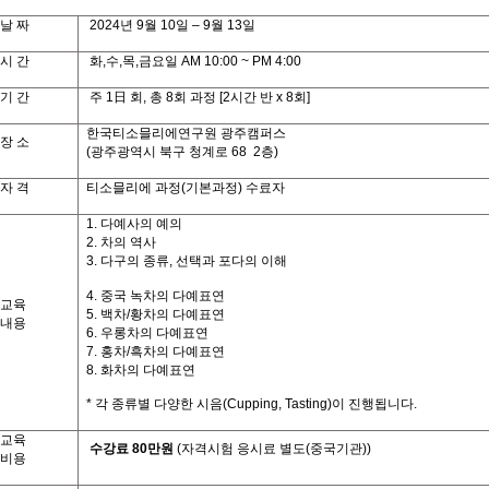
날
짜
2024
년
9
월
10
일
– 9
월
13
일
시
간
화
,
수
,
목
,
금요일
AM 10:00 ~ PM 4:00
기
간
주
1
日
회
,
총
8
회
과정
[2
시간
반
x 8
회
]
한국티소믈리에연구원
광주캠퍼스
장
소
(
광주광역시
북구
청계로
68 2
층
)
자
격
티소믈리에
과정
(
기본과정
)
수료자
1.
다예사의
예의
2.
차의
역사
3.
다구의
종류
,
선택과
포다의
이해
4.
중국
녹차의
다예표연
교육
5.
백차
/
황차의
다예표연
내용
6.
우롱차의
다예표연
7.
홍차
/
흑차의
다예표연
8.
화차의
다예표연
*
각
종류별
다양한
시음
(Cupping, Tasting)
이
진행됩니다
.
교육
수강료
80
만원
(
자격시험
응시료
별도
(
중국기관
))
비용