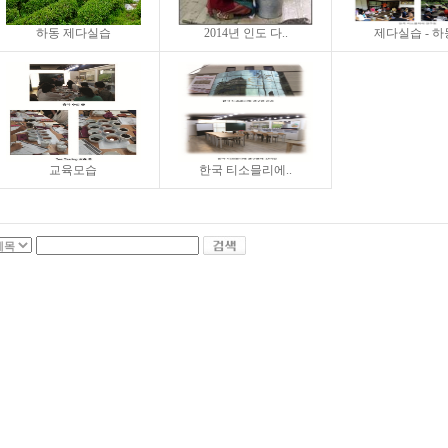
하동 제다실습
2014년 인도 다..
제다실습 - 하동
교육모습
한국 티소믈리에..