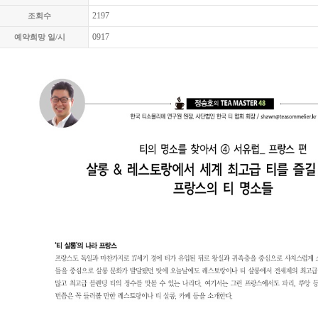
2197
조회수
0917
예약희망 일/시