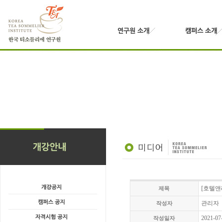
[호텔앤
제목
관리자
작성자
2021-07
작성일자