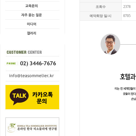
2378
조회수
0705
예약희망 일/시