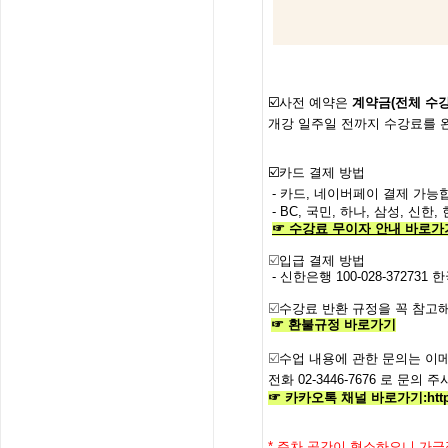
☑️사전
예약은
계약금
(
전체
수
개강
일주일
전까지
수강료를
☑️
카드 결제 방법
- 카드, 네이버페이 결제 가능합
- BC, 국민, 하나, 삼성, 신
☞
수강료
무이자
안내
바로가
☑️
입급 결제 방법
- 신한은행
100-028-372731
한
☑️
수강료
반환
규정을
꼭
참고해
☞
환불규정
바로가기
☑️
수업
내용에
관한
문의는
이
전화
02-3446-7676
로
문의
주
☞ 카카오톡 채널 바로가기
:
htt
*
주차 공간이 협소하오니 가급