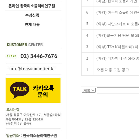
7
(마감) 한국티소믈리에연구원
6
(마감) 한국티소믈리에연
5
(외부) 다만프레르 티소믈
4
(마감)교육지원 팀원 모집
3
(외부) TEA1(티원카페)
2
(마감) 디자이너 겸 SNS 
1
오픈 채용 모집 공고