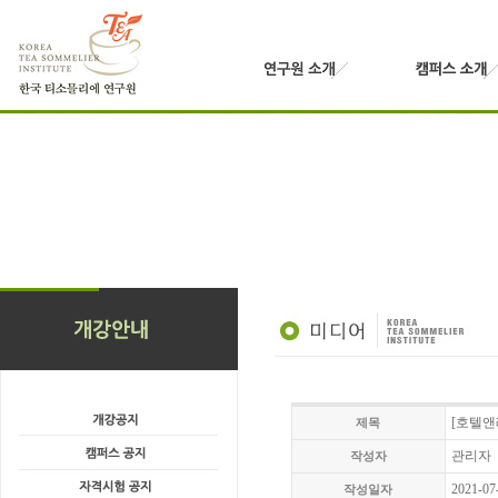
[호텔앤
제목
관리자
작성자
2021-07
작성일자