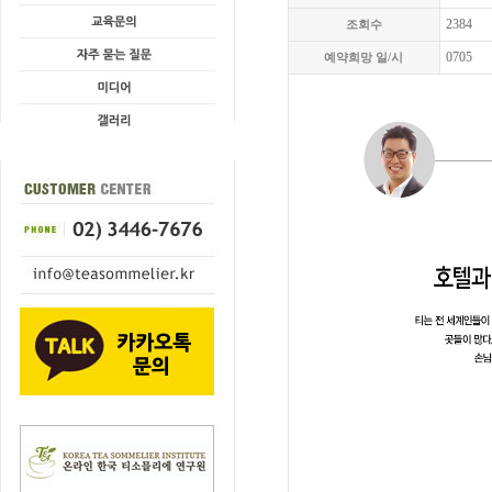
2384
조회수
0705
예약희망 일/시