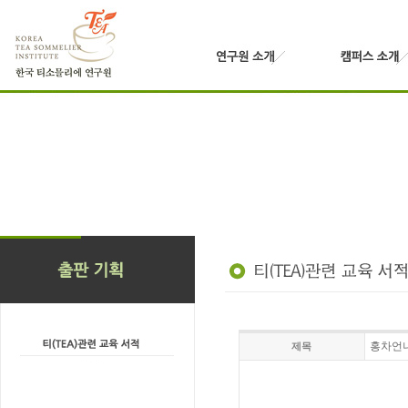
홍차언니
제목