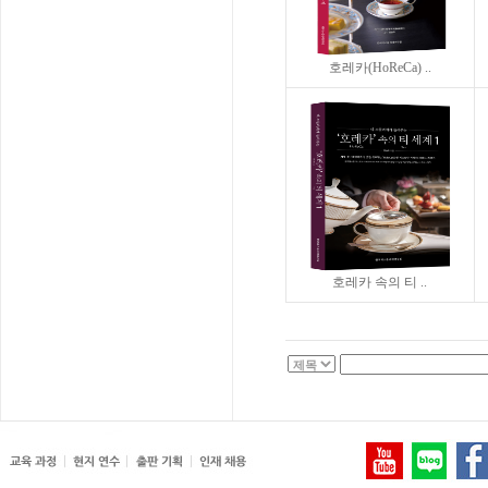
호레카(HoReCa) ..
호레카 속의 티 ..