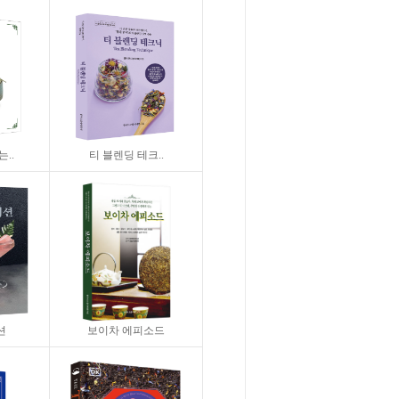
..
티 블렌딩 테크..
션
보이차 에피소드