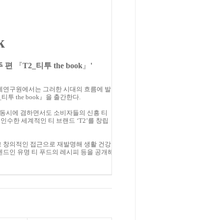
k
주 편
『
T2_티투
the
book
』
'
리에연구원에서는 그러한 시대의 흐름에 발
2_티투
the
book
』을 출간한다.
을 동시에 겸하면서도 소비자들의 신흥 티
인수한 세계적인 티 브랜드 ‘T2’를 창립
고 창의적인 접근으로 재발명해 생활 건강
렌드인 유명 티 푸드의 레시피 등을 공개해