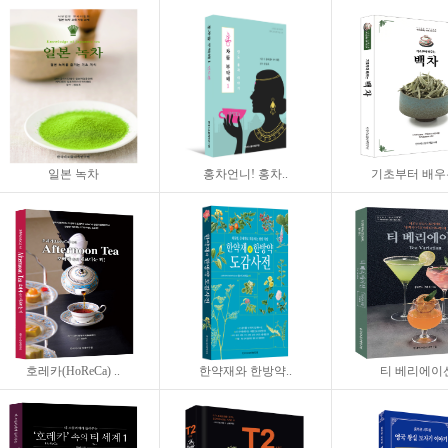
일본 녹차
홍차언니! 홍차..
기초부터 배우는
호레카(HoReCa) ..
한약재와 한방약..
티 베리에이